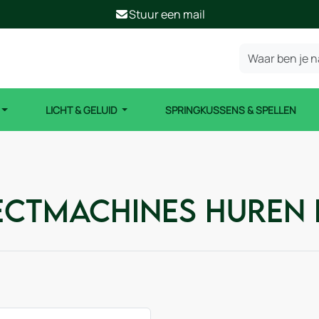
Stuur een mail
LICHT & GELUID
SPRINGKUSSENS & SPELLEN
ectmachines huren i