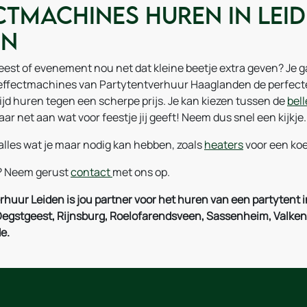
ctmachines huren in Lei
en
w feest of evenement nou net dat kleine beetje extra geven? Je
 effectmachines van Partytentverhuur Haaglanden de perfecte
tijd huren tegen een scherpe prijs. Je kan kiezen tussen de
bel
maar net aan wat voor feestje jij geeft! Neem dus snel een kijkje.
alles wat je maar nodig kan hebben, zoals
heaters
voor een ko
? Neem gerust
contact
met ons op.
huur Leiden is jou partner voor het huren van een partytent in
Oegstgeest, Rijnsburg, Roelofarendsveen, Sassenheim, Valk
e.