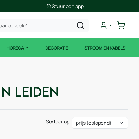
Stuur een app
HORECA
DECORATIE
STROOM EN KABELS
n Leiden
Sorteer op