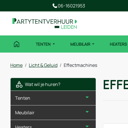
06-16021953
TENTEN
MEUBILAIR
HEATERS
Home
Licht & Geluid
Effectmachines
Eff
Wat wil je huren?
Tenten
Meubilair
Heaters