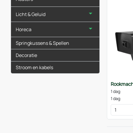
Licht & Geluid
Horeca
Springkussens & Spellen
Decoratie
Stroom en kabels
Rookmach
1 dag
1 dag