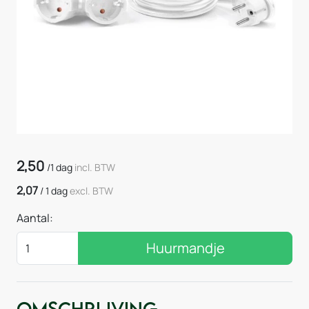
2,50
/
1 dag
incl. BTW
2,07
/
1 dag
excl. BTW
Aantal:
Huurmandje
Omschrijving