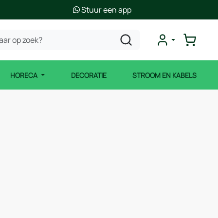
Stuur een app
HORECA
DECORATIE
STROOM EN KABELS