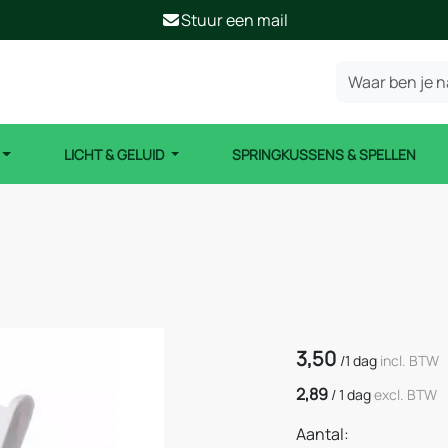
Stuur een mail
LICHT & GELUID
SPRINGKUSSENS & SPELLEN
3,50
/
1 dag
incl. BTW
2,89
/
1 dag
excl. BTW
Aantal: