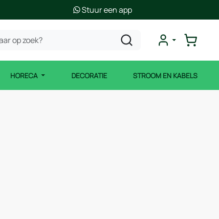
Stuur een app
HORECA
DECORATIE
STROOM EN KABELS