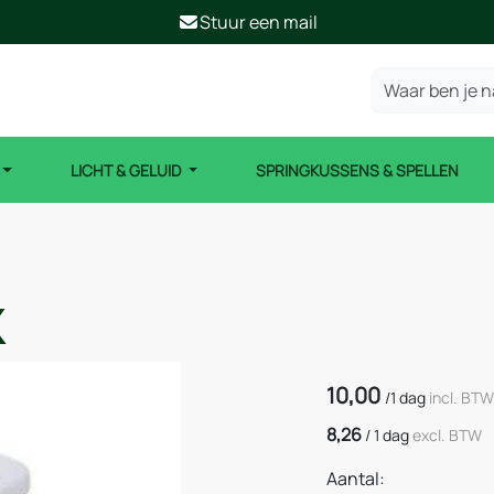
Stuur een mail
LICHT & GELUID
SPRINGKUSSENS & SPELLEN
k
10,00
/
1 dag
incl. BTW
8,26
/
1 dag
excl. BTW
Aantal: