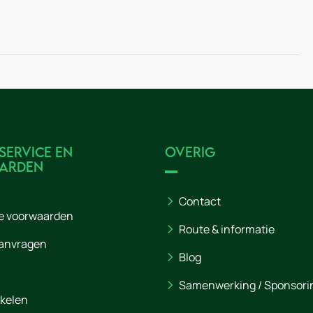
service en
Overig
arden
Contact
e voorwaarden
Route & informatie
aanvragen
Blog
Samenwerking / Sponsori
nkelen