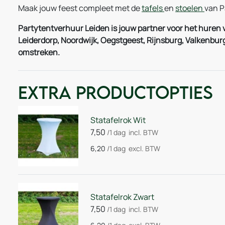
Maak jouw feest compleet met de
tafels
en
stoelen
van P
Partytentverhuur Leiden is jouw partner voor het huren v
Leiderdorp, Noordwijk, Oegstgeest, Rijnsburg, Valkenb
omstreken.
Extra Productopties
Statafelrok Wit
7,50
/1 dag
incl. BTW
6,20
/1 dag
excl. BTW
Statafelrok Zwart
7,50
/1 dag
incl. BTW