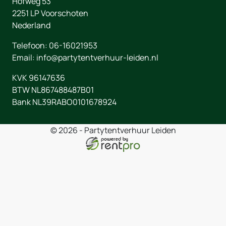
Hofweg 53
2251 LP
Voorschoten
Nederland
Telefoon:
06-16021953
Email:
info@partytentverhuur-leiden.nl
KVK 96147636
BTW NL867488487B01
Bank NL39RABO0101678924
© 2026 - Partytentverhuur Leiden