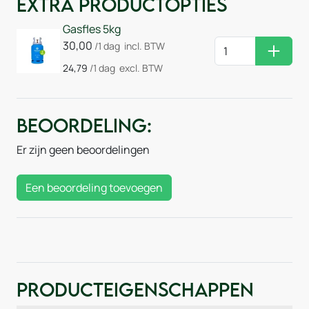
Extra Productopties
Gasfles 5kg
30,00
/1 dag
incl. BTW
Huurm
24,79
/1 dag
excl. BTW
Beoordeling:
Er zijn geen beoordelingen
Een beoordeling toevoegen
Producteigenschappen