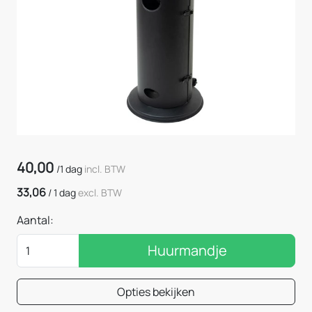
40,00
/
1 dag
incl. BTW
33,06
/
1 dag
excl. BTW
Aantal:
Huurmandje
Opties bekijken